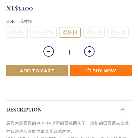
NT$3,100
Color
: 荔枝粉
荔枝駝
荔枝墨綠
荔枝粉
荔枝黑
荔枝藍
ADD TO CART
BUY NOW
DESCRIPTION
廣受大家喜歡的Audrey以新的面貌回來了，柔軟的巴西荔枝皮版
本特別適合喜歡內斂溫潤質感的妳。