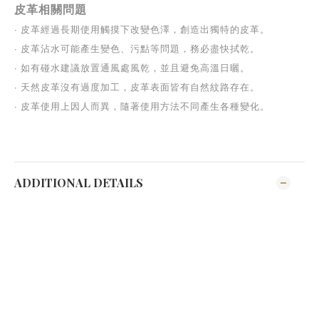
皮革相關問題
∙ 
皮革經過長期使用觸摸下改變色澤，創造出獨特的皮革。
∙ 
皮革沾水可能產生變色、污點等問題，務必盡快拭乾。
∙ 
如有碰水建議放置通風處風乾，並且避免高溫日曬。
∙ 
天然皮革沒有過度加工，皮革表面皆有自然紋路存在。
∙ 
皮革使用上因人而異，隨著使用方法不同產生各種變化。
ADDITIONAL DETAILS