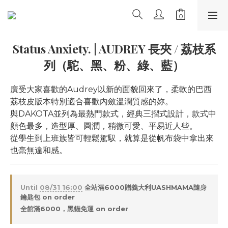
Status Anxiety. | AUDREY 長夾 / 荔枝系
列（駝、黑、粉、綠、藍）
廣受大家喜歡的Audrey以新的面貌回來了，柔軟的巴西
荔枝皮版本特別適合喜歡內斂溫潤質感的妳。
與DAKOTA並列為最熱門款式，經典三摺式設計，款式中
顏色最多，造型厚、圓潤，稍微可愛、平易近人些。
從學生到上班族皆可輕鬆駕馭，就算是從帆布袋中拿出來
也毫無違和感。
Until
08/31 16:00
全站滿6000贈義大利UASHMAMA隨身
鑰匙包 on order
全館滿6000，黑貓免運 on order