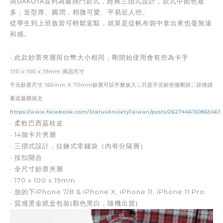
與DAKOTA並列為最熱門款式，經典三摺式設計，款式中顏色最
多，造型厚、圓潤，稍微可愛、平易近人些。
從學生到上班族皆可輕鬆駕馭，就算是從帆布袋中拿出來也毫無違
和感。
∙ 
此款鈔票夾層與台幣大小相同，剛開始使用會有些為卡手
170 x 100 x 19mm 商品尺寸
千元鈔票尺寸 165mm X 70mm鈔票可以平整放入，只是千元鈔些微剛好。詳情請
看這篇開箱文
https://www.facebook.com/StatusAnxietyTaiwan/posts/2627446150865461
∙ 柔軟巴西荔枝皮
∙ 
14個卡片夾層
∙ 
三摺式設計，拉鍊式零錢袋（內有分隔層）
∙ 
按扣開合
∙ 
全尺寸鈔票夾層
∙ 
170 x 100 x 19mm
∙ 
放的下iPhone 7/8 & iPhone X, iPhone 11, iPhone 11 Pro
∙ 質感燙金紙盒包裝(顏色黑白，隨機出貨)