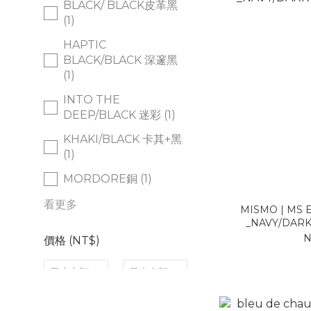
BLACK/ BLACK皮革黑
(1)
HAPTIC
BLACK/BLACK 深邃黑
(1)
INTO THE
DEEP/BLACK 迷彩 (1)
KHAKI/BLACK 卡其+黑
(1)
MORDORE銅 (1)
看更多
MISMO | MS
_NAVY/DA
N
價格 (NT$)
~