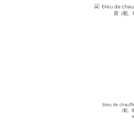
bleu de cha
（駝、