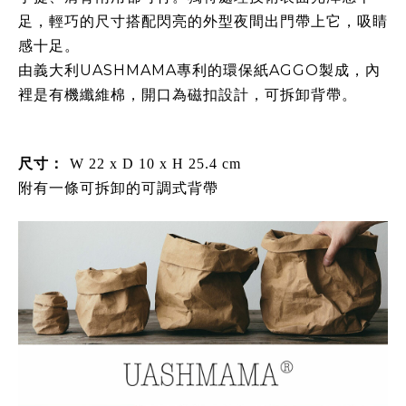
足，輕巧的尺寸搭配閃亮的外型夜間出門帶上它，吸睛
感十足。
由義大利UASHMAMA專利的環保紙AGGO製成，內
裡是有機纖維棉，開口為磁扣設計，可拆卸背帶。
：
尺寸
W 22 x D 10 x H 25.4 cm
附有一條可拆卸的可調式背帶