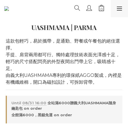
UASHMAMA | PARMA
這款包輕巧，易於攜帶，是通勤、野餐或午餐包的絕佳選
擇。 
手提、肩背兩用都可行。獨特處理技術表面光澤感十足，
輕巧的尺寸搭配閃亮的外型夜間出門帶上它，吸睛感十
足。
由義大利UASHMAMA專利的環保紙AGGO製成，內裡是
有機纖維棉，開口為磁扣設計，可拆卸背帶。
Until
08/31 16:00
全站滿6000贈義大利UASHMAMA隨身
鑰匙包 on order
全館滿6000，黑貓免運 on order