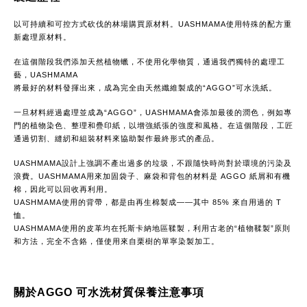
以可持續和可控方式砍伐的林場購買原材料。UASHMAMA使用特殊的配方重
新處理原材料。
在這個階段我們添加天然植物蠟，不使用化學物質，通過我們獨特的處理工
藝，UASHMAMA
將最好的材料發揮出來，成為完全由天然纖維製成的“AGGO”可水洗紙。
一旦材料經過處理並成為“AGGO”，UASHMAMA會添加最後的潤色，例如專
門的植物染色、整理和疊印紙，以增強紙張的強度和風格。在這個階段，工匠
通過切割、縫紉和組裝材料來協助製作最終形式的產品。
UASHMAMA設計上強調不產出過多的垃圾，不跟隨快時尚對於環境的污染及
浪費。UASHMAMA用來加固袋子、麻袋和背包的材料是 AGGO 紙屑和有機
棉，因此可以回收再利用。
UASHMAMA使用的背帶，都是由再生棉製成——其中 85% 來自用過的 T 
恤。
UASHMAMA使用的皮革均在托斯卡納地區鞣製，利用古老的“植物鞣製”原則
和方法，完全不含鉻，僅使用來自栗樹的單寧染製加工。
關於AGGO 可水洗材質保養注意事項