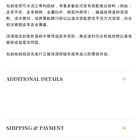
包袋使用可水洗之專利紙材，考量多數款式皆有搭配複合材料（例如：
皮革手把、皮革標牌、金屬扣件、棉質內裡等），建議使用溫和清潔
劑、清水擦拭，或將重點髒污部位以溫水搭配肥皂手洗方式清潔，但全
程須避開皮革及金屬處。
清潔後請於陰乾過程中整理成原本形狀，務必達到完全乾燥狀態以避免
變形或發霉等問題。
包袋收納前請先進行正確清潔與陰乾後再放入防塵袋存放。
ADDITIONAL DETAILS
SHIPPING & PAYMENT