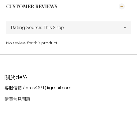
CUSTOMER REVIEWS
No review for this product
關於de'A
客服信箱 / oros4631@gmail.com
購買常見問題