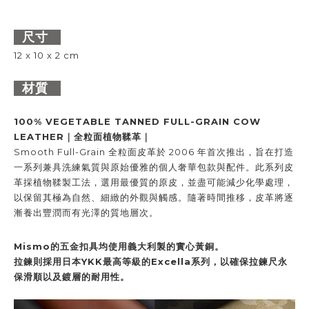
尺寸
12 x 10 x 2 cm
材質
100% VEGETABLE TANNED
FULL-GRAIN COW
LEATHER
｜
全粒面植物鞣革
｜
Smooth Full-Grain 全粒面皮革於 2006 年首次推出，旨在打造
一系列兼具洗練氣質與原始優雅的個人奢華包款與配件。此系列皮
革採植物鞣製工法，選用最優質的原皮，並盡可能減少化學處理，
以保留其極為自然、細緻的外觀與觸感。隨著時間推移，皮革將逐
漸養出豐潤而有光澤的質地層次。
Mismo
的五金扣具均使用義大利製的實心黃銅。
拉鍊則採用日本
YKK
最高等級的
Excella
系列，以確保拉鍊尺永
保滑順以及鍍層的耐用性。