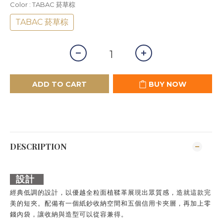
Color
: TABAC 菸草棕
TABAC 菸草棕
ADD TO CART
BUY NOW
DESCRIPTION
設計
經典低調的設計，以優越全粒面植鞣革展現出眾質感，造就這款完
美的短夾。配備有一個紙鈔收納空間和五個信用卡夾層，再加上零
錢內袋，讓收納與造型可以從容兼得。