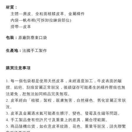
材質：
主體—
麂皮、全粒面植鞣皮革、金屬構件
內袋—
帆布棉(可拆卸拉鍊袋部位)
揹帶—
皮革
包裝：
原廠防塵束口袋
生產地：
法國手工製作
購買注意事項
1. 每一個包袋都是使用天然皮革，未經過度加工，牛皮表面的皺
摺、結疤、刮痕皆屬正常狀況，後續儲存可能產生的構件壓痕也無
法避免，恕無法如同精品完美無瑕。
2. 皮革經由「植鞣」製程，親膚無害，自然褪色、舊化皆屬正常狀
況。
3. 皮革及金屬遇水氣可能產生髒汙、變色、發霉及生鏽等問題。
4. 手工製品會有些許尺寸及重量上的差異，屬合理範圍。
5. 商品隨機出貨，如在意皮革紋路、花色、重量等狀況，請先聯繫