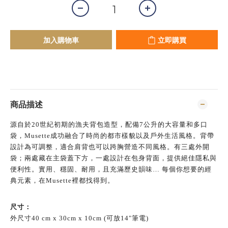
加入購物車
立即購買
商品描述
源自於20世紀初期的漁夫背包造型，配備7公升的大容量和多口
袋，Musette成功融合了時尚的都市樣貌以及戶外生活風格。背帶
設計為可調整，適合肩背也可以跨胸營造不同風格。有三處外開
袋；兩處藏在主袋蓋下方，一處設計在包身背面，提供絕佳隱私與
便利性。實用、穩固、耐用，且充滿歷史韻味… 每個你想要的經
典元素，在Musette裡都找得到。
尺寸：
外尺寸40 cm x 30cm x 10cm (可放14"筆電)