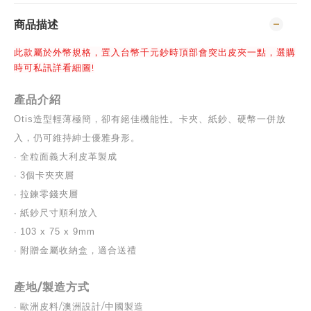
商品描述
此款屬於外幣規格，置入台幣千元鈔時頂部會突出皮夾一點，選購
時可私訊詳看細圖!
產品介紹
Otis造型輕薄極簡，卻有絕佳機能性。卡夾、紙鈔、硬幣一併放
入，仍可維持紳士優雅身形。
∙ 
全粒面義大利皮革製成
∙ 
3個卡夾夾層
∙ 
拉鍊零錢夾層
∙ 
紙鈔尺寸順利放入
∙ 
103 x 75 x 9mm
∙ 
附贈金屬收納盒，適合送禮
產地/製造方式
∙ 
歐洲皮料/澳洲設計/中國製造