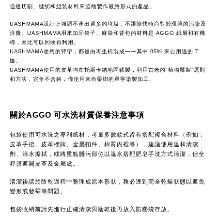
通過切割、縫紉和組裝材料來協助製作最終形式的產品。
UASHMAMA設計上強調不產出過多的垃圾，不跟隨快時尚對於環境的污染及
浪費。UASHMAMA用來加固袋子、麻袋和背包的材料是 AGGO 紙屑和有機
棉，因此可以回收再利用。
UASHMAMA使用的背帶，都是由再生棉製成——其中 85% 來自用過的 T 
恤。
UASHMAMA使用的皮革均在托斯卡納地區鞣製，利用古老的“植物鞣製”原則
和方法，完全不含鉻，僅使用來自栗樹的單寧染製加工。
關於AGGO 可水洗材質保養注意事項
包袋使用可水洗之專利紙材，考量多數款式皆有搭配複合材料（例如：
皮革手把、皮革標牌、金屬扣件、棉質內裡等），建議使用溫和清潔
劑、清水擦拭，或將重點髒污部位以溫水搭配肥皂手洗方式清潔，但全
程須避開皮革及金屬處。
清潔後請於陰乾過程中整理成原本形狀，務必達到完全乾燥狀態以避免
變形或發霉等問題。
包袋收納前請先進行正確清潔與陰乾後再放入防塵袋存放。