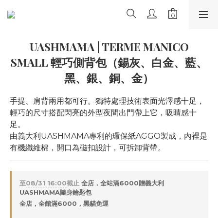
UASHMAMA | TERME MANICO
SMALL 輕巧側背包（錫灰、白金、藍、
黑、銀、銅、金）
手提、肩背兩用都可行。獨特處理技術表面光澤感十足，
輕巧的尺寸搭配閃亮的外型夜間出門帶上它，吸睛感十
足。
由義大利UASHMAMA專利的環保紙AGGO製成，內裡是
有機纖維棉，開口為磁扣設計，可拆卸背帶。
至
08/31 16:00
截止
全店，全站滿6000贈義大利
UASHMAMA隨身鑰匙包
全店，全館滿6000，黑貓免運