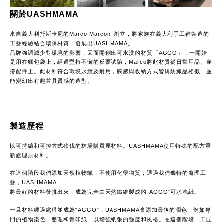
關於UASHMAMA
來自義大利托斯卡尼的Marco Marconi 創立，將家族在義大利手工鞋製造的
工藝經驗結合環保材質，發展出UASHMAMA。
品牌強調減少對環境的影響，因而開創出可水洗的材質「AGGO」，一開始
是用在麵包袋上，經過堅持不懈的反覆試驗，Marco將此材質從日常用品、穿
搭配件上。此材料符合環境永續及耐用，觸感與收納方式皆與紡織品相似，並
能變幻出有趣兼具質感的造型。
製造歷程
以可持續和可控方式砍伐的林場購買原材料。UASHMAMA使用特殊的配方重
新處理原材料。
在這個階段我們添加天然植物蠟，不使用化學物質，通過我們獨特的處理工
藝，UASHMAMA
將最好的材料發揮出來，成為完全由天然纖維製成的“AGGO”可水洗紙。
一旦材料經過處理並成為“AGGO”，UASHMAMA會添加最後的潤色，例如專
門的植物染色、整理和疊印紙，以增強紙張的強度和風格。在這個階段，工匠