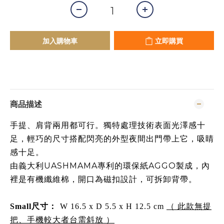
加入購物車
立即購買
商品描述
手提、肩背兩用都可行。獨特處理技術表面光澤感十
足，輕巧的尺寸搭配閃亮的外型夜間出門帶上它，吸睛
感十足。
由義大利UASHMAMA專利的環保紙AGGO製成，內
裡是有機纖維棉，開口為磁扣設計，可拆卸背帶。
：
Small尺寸
W 16.5 x D 5.5 x H 12.5 cm
（ 此款無提
把、手機較大者台需斜放 ）