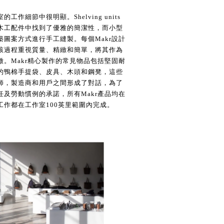
作細節中很明顯。Shelving units
木工配件中找到了優雅的簡潔性，而小型
圖案方式進行手工縫製。每個Makr設計
該過程重視質量、精緻和簡單，將其作為
。Makr精心製作的常見物品包括堅固耐
的鴨棉手提袋、皮具、木頭和鋼凳，這些
師，製造商和用戶之間形成了對話，為了
及勞動慣例的承諾，所有Makr產品均在
工作都在工作室100英里範圍內完成。