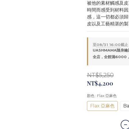
被他的素材觸感及皮
時間而感受到材料因
感，這一切都必須歸
皮以及工藝精湛的製
至
08/31 16:00
截止
UASHMAMA隨身鑰
全店，全館滿6000
NT$5,250
NT$4,200
顏色
: Flax 亞麻色
Flax 亞麻色
B