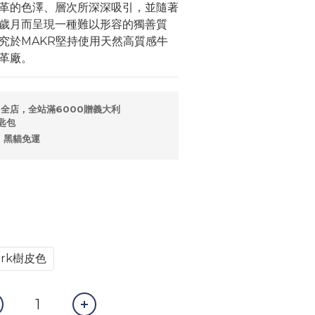
革的色澤、層次所深深吸引，並隨著
歲月而呈現一種難以形容的獨善質
究於MAKR堅持使用天然高質感牛
革廠。
全店，全站滿6000贈義大利
匙包
，黑貓免運
ark樹皮色