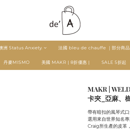
澳洲 Status Anxiety.
法國 bleu de chauffe ｜部分商
丹麥MISMO
美國 MAKR | 8折優惠 |
SALE 5折起
MAKR | WEL
卡夾_亞麻、
帶有暗扣的風琴式口
選用來自世界知名專業皮
Craig所生產的皮