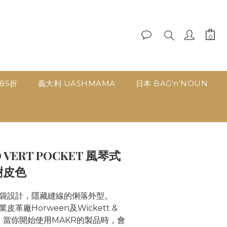
品85折
義大利 UASHMAMA
日本 BAG'n'NOUN
立即購買
D VERT POCKET 風琴式
樹皮色
袋設計，隱藏縫線的俐落外型。
革廠Horween及Wickett & 
革，當你開始使用MAKR的製品時，會