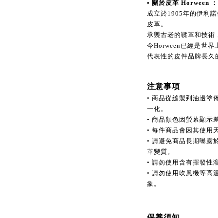
• 關於皮革 Horween ：
成立於1905年的伊利
皮革。
承襲古老的鞣革和技術
今Horween已經是
代表性的皮件品牌長久
注意事項
• 商品從縫製到油邊
一化。
• 商品顏色因螢幕顯
• 每件商品會因其使
• 請避免商品長期曝
革變質。
• 請勿使用含有揮發性
• 請勿使用吹風機等
象。
保養須知