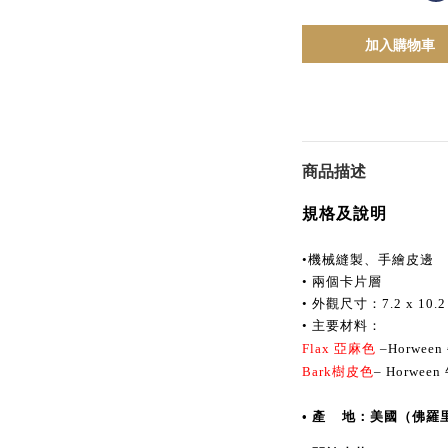
加入購物車
商品描述
規格及說明
•機械縫製、手繪皮邊
• 兩個卡片層
• 外觀尺寸：7.2 x 10
• 主要材料：
Flax 亞麻色 
–Horween
Bark樹皮色
– Horween
• 產    地：美國（佛羅里達