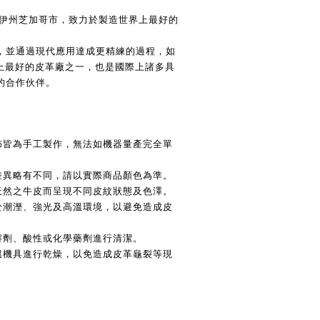
諾伊州芝加哥市，致力於製造世界上最好的
，並通過現代應用達成更精練的過程，如
世界上最好的皮革廠之一，也是國際上諸多具
的合作伙伴。
塗佈皆為手工製作，無法如機器量產完全單
示差異略有不同，請以實際商品顏色為準。
用天然之牛皮而呈現不同皮紋狀態及色澤。
露於潮溼、強光及高溫環境，以避免造成皮
溶劑、酸性或化學藥劑進行清潔。
高溫機具進行乾燥，以免造成皮革龜裂等現