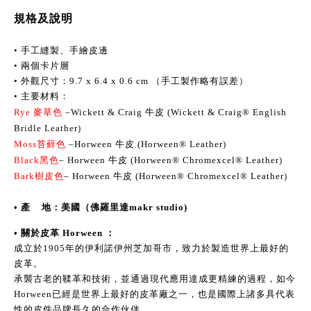
規格及說明
• 手工縫製、手繪皮邊
• 兩個卡片層
• 外觀尺寸：9.7 x 6.4 x 0.6 cm （手工製作略有誤差）
• 主要材料：
Rye 麥草色 
–Wickett & Craig 
牛皮 
(Wickett & Craig® English 
Bridle Leather
)
Moss苔蘚色 
–Horween 牛皮 (Horween® Leather
)
Black黑色
– Horween 牛皮 (Horween® Chromexcel® Leather
)
Bark樹皮色
– Horween 牛皮 (Horween® Chromexcel® Leather
)
• 產    地：美國（佛羅里達makr studio)
• 關於皮革 Horween ：
成立於1905年的伊利諾伊州芝加哥市，致力於製造世界上最好的
皮革。
承襲古老的鞣革和技術，並通過現代應用達成更精練的過程，如今
Horween已經是世界上最好的皮革廠之一，也是國際上諸多具代表
性的皮件品牌長久的合作伙伴。