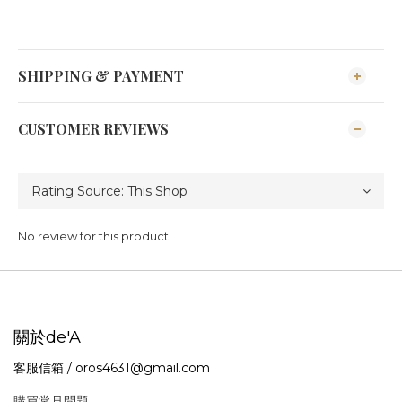
SHIPPING & PAYMENT
CUSTOMER REVIEWS
No review for this product
關於de'A
客服信箱 / oros4631@gmail.com
購買常見問題