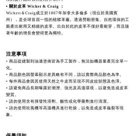
• 關於
皮革
 Wicket & Craig ：
Wickett＆Craig成立於1867年加拿大多倫多（現位於美國賓
州），是全球首屈一指的植鞣革廠。透過勞動密集、自然環保的工
藝產出耐用又精緻的皮革。出自於此的皮革不僅好看耐穿，而且隨
著年齡的增長會變得更為獨特。
注意事項
• 商品從縫製到油邊塗佈皆為手工製作，無法如機器量產完全單一
化。
• 商品顏色因螢幕顯示差異略有不同，請以實際商品顏色為準。
• 每件商品會因其使用天然之牛皮而呈現不同皮紋狀態及色澤。
• 請避免商品長期曝露於潮溼、強光及高溫環境，以避免造成皮革
變質。
• 請勿使用含有揮發性溶劑、酸性或化學藥劑進行清潔。
• 請勿使用吹風機等高溫機具進行乾燥，以免造成皮革龜裂等現
象。
保養須知