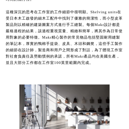
這種深沉的思考在工作室的工作細節中很明顯。Shelving units在
受日本木工啟發的細木工配件中找到了優雅的簡潔性，而小型皮革
製品則以精確的建築圖案方式進行手工縫製。每個Makr設計都是
嚴格過程的結果，該過程重視質量、精緻和簡單，將其作為日常使
用對象的必要特徵。Makr精心製作的常見物品包括堅固耐用縫製
的筆記本，厚實的鴨棉手提袋、皮具、木頭和鋼凳，這些手工製作
的細節在設計師，製造商和用戶之間形成了對話，為了體現工作室
對社會負責任及勞動慣例的承諾，所有Makr產品均在美國生產，
並且大部分工作都在工作室100英里範圍內完成。