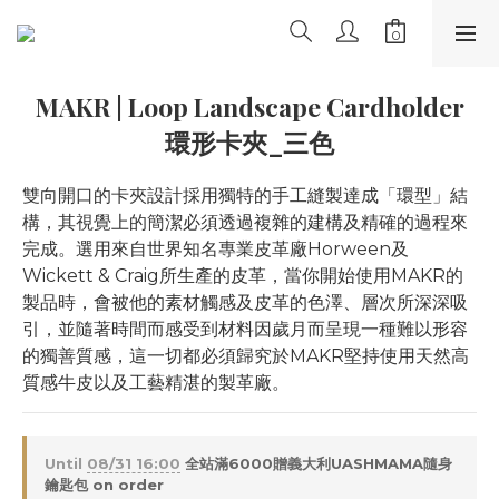
MAKR | Loop Landscape Cardholder
環形卡夾_三色
雙向開口的卡夾設計採用獨特的手工縫製達成「環型」結
構，其視覺上的簡潔必須透過複雜的建構及精確的過程來
完成。選用來自世界知名專業皮革廠Horween及
Wickett & Craig所生產的皮革，當你開始使用MAKR的
製品時，會被他的素材觸感及皮革的色澤、層次所深深吸
引，並隨著時間而感受到材料因歲月而呈現一種難以形容
的獨善質感，這一切都必須歸究於MAKR堅持使用天然高
質感牛皮以及工藝精湛的製革廠。
Until
08/31 16:00
全站滿6000贈義大利UASHMAMA隨身
鑰匙包 on order