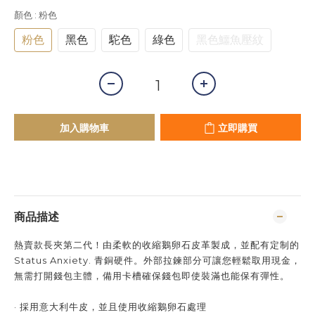
顏色
: 粉色
粉色
黑色
駝色
綠色
黑色鱷魚壓紋
加入購物車
立即購買
商品描述
熱賣款長夾第二代！由柔軟的收縮鵝卵石皮革製成，並配有定制的
Status Anxiety. 青銅硬件。外部拉鍊部分可讓您輕鬆取用現金，
無需打開錢包主體，備用卡槽確保錢包即使裝滿也能保有彈性。
· 採用意大利牛皮，並且使用收縮鵝卵石處理