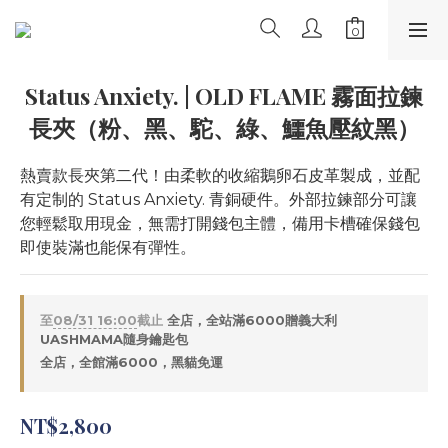
Status Anxiety. | OLD FLAME 霧面拉鍊
長夾（粉、黑、駝、綠、鱷魚壓紋黑）
熱賣款長夾第二代！由柔軟的收縮鵝卵石皮革製成，並配
有定制的 Status Anxiety. 青銅硬件。外部拉鍊部分可讓
您輕鬆取用現金，無需打開錢包主體，備用卡槽確保錢包
即使裝滿也能保有彈性。
至
08/31 16:00
截止
全店，全站滿6000贈義大利
UASHMAMA隨身鑰匙包
全店，全館滿6000，黑貓免運
NT$2,800