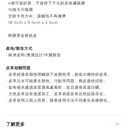
· 4個可放鈔票，可放得下千元鈔及收據隔層
· 16個卡片隔層
· 交錯卡夾方向，讓錢包不再擁擠
· 18.5cm x 9.5cm x 2.5cm
· 附贈燙金硬紙盒
產地/製造方式
∙
歐洲皮料/澳洲設計/中國製造
皮革相關問題
∙
皮革經過長期使用觸摸下改變色澤，創造出獨特的皮革。
∙
皮革沾水可能產生變色、污點等問題，務必盡快拭乾。
∙
如有碰水建議放置通風處風乾，並且避免高溫日曬。
∙
天然皮革沒有過度加工，皮革表面皆有自然紋路存在。
∙
皮革使用上因人而異，隨著使用方法不同產生各種變化。
了解更多