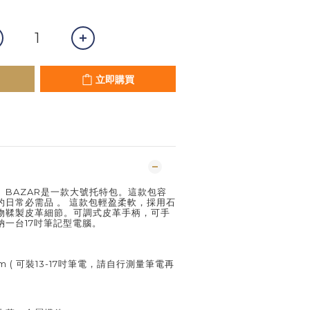
立即購買
。BAZAR是一款大號托特包。這款包容
的日常必需品 。 這款包輕盈柔軟，採用石
物鞣製皮革細節。可調式皮革手柄，可手
納一台17吋筆記型電腦。
18cm ( 可裝13-17吋筆電，請自行測量筆電再