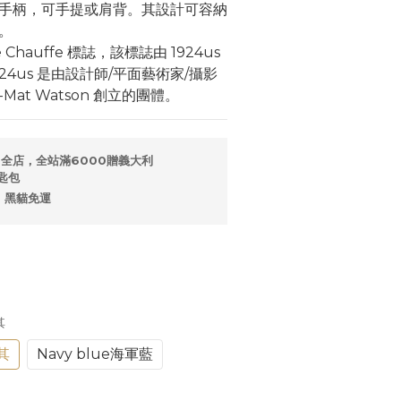
手柄，可手提或肩背。其設計可容納
。 
 Chauffe 標誌，該標誌由 1924us 
24us 是由設計師/平面藝術家/攝影
lle-Mat Watson 創立的團體。
全店，全站滿6000贈義大利
匙包
，黑貓免運
其
卡其
Navy blue海軍藍