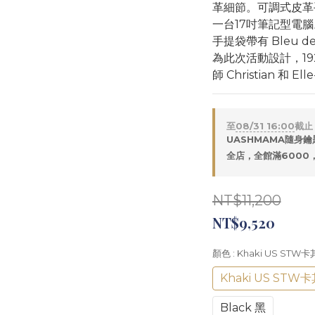
革細節。可調式皮革
一台17吋筆記型電腦
手提袋帶有 Bleu de
為此次活動設計，19
師 Christian 和 E
至
08/31 16:00
截止
UASHMAMA隨身鑰
全店，全館滿6000
NT$11,200
NT$9,520
顏色
: Khaki US STW卡
Khaki US STW
Black 黑