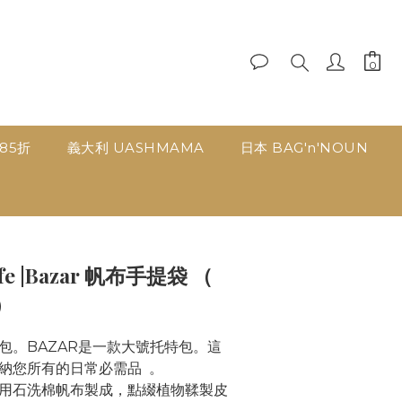
品85折
義大利 UASHMAMA
日本 BAG'n'NOUN
立即購買
uffe |Bazar 帆布手提袋 （
）
包。BAZAR是一款大號托特包。這
您所有的日常必需品  。  
用石洗棉帆布製成，點綴植物鞣製皮