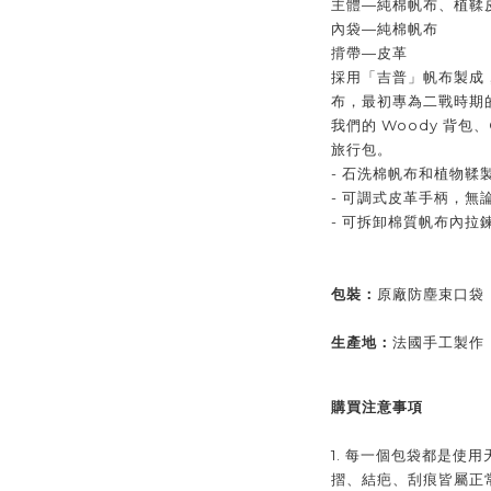
主體—純棉帆布、植鞣
內袋—
純棉帆布
揹帶—
皮革
採用「吉普」帆布製成
布，最初專為二戰時期
我們的 Woody 背包、G
旅行包。
- 石洗棉帆布和植物鞣
- 可調式皮革手柄，
- 可拆卸棉質帆布內拉
包裝：
原廠防塵束口袋
生產地：
法國手工製作
購買注意事項
1. 每一個包袋都是使
摺、結疤、刮痕皆屬正