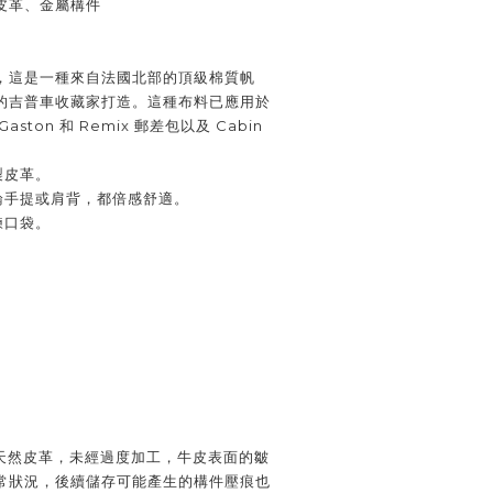
皮革、金屬構件
，這是一種來自法國北部的頂級棉質帆
的吉普車收藏家打造。這種布料已應用於
aston 和 Remix 郵差包以及 Cabin
製皮革。
無論手提或肩背，都倍感舒適。
鍊口袋。
用天然皮革，未經過度加工，牛皮表面的皺
常狀況，後續儲存可能產生的構件壓痕也