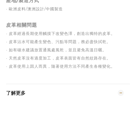
產地/製造方式
∙ 
歐洲皮料/澳洲設計/中國製造
皮革相關問題
∙ 
皮革經過長期使用觸摸下改變色澤，創造出獨特的皮革。
∙ 
皮革沾水可能產生變色、污點等問題，務必盡快拭乾。
∙ 
如有碰水建議放置通風處風乾，並且避免高溫日曬。
∙ 
天然皮革沒有過度加工，皮革表面皆有自然紋路存在。
∙ 
皮革使用上因人而異，隨著使用方法不同產生各種變化。
了解更多