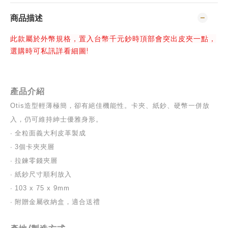
商品描述
此款屬於外幣規格，置入台幣千元鈔時頂部會突出皮夾一點，
選購時可私訊詳看細圖!
產品介紹
Otis造型輕薄極簡，卻有絕佳機能性。卡夾、紙鈔、硬幣一併放
入，仍可維持紳士優雅身形。
∙ 
全粒面義大利皮革製成
∙ 
3個卡夾夾層
∙ 
拉鍊零錢夾層
∙ 
紙鈔尺寸順利放入
∙ 
103 x 75 x 9mm
∙ 
附贈金屬收納盒，適合送禮