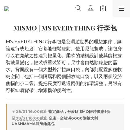
MISMO | MS EVERYTHING 行李包
MS EVERYTHING 行李包是您環遊世界的理想旅伴，無
論遠行或短途，它都能輕鬆應對。使用尼龍製成，讓包身
可以在寬敞之餘達到輕量化。柔軟的結構設計使其能根據
裝載量變化，輕裝或重裝皆可，尺寸會自然順應您的需
求。背面設有一個大型外部拉鍊口袋，內部則配置多種收
納空間，包括一個隔層和兩個開放式口袋，以及兩個設於
側幅的小口袋。提把長度可透過兩側的扣環調整，另附有
可拆卸肩背帶，增添攜帶便利性。
至
08/31 16:00
截止
指定商品，丹麥MISMO限時優惠9折
至
08/31 16:00
截止
全店，全站滿6000贈義大利
UASHMAMA隨身鑰匙包