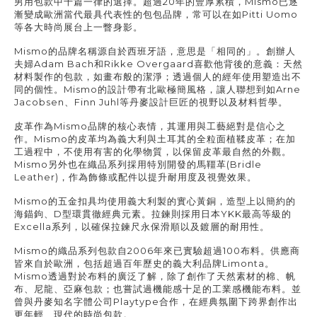
男用包款中千篇一律的選擇。超過
20
年的豐厚累積，
Mismo
已逐
漸變成歐洲當代最具代表性的包包品牌，常可以在如
Pitti Uomo
等各大時尚展台上一瞥身影。
Mismo
的品牌名稱源自於西班牙語，意思是「相同的」。創辦人
夫婦
Adam Bach
和
Rikke Overgaard
喜歡他背後的意義：天然
材料製作的包款，如畫布般的潔淨；透過個人的經年使用塑造出不
同的個性。
Mismo
的設計帶有北歐極簡風格，讓人聯想到如
Arne
Jacobsen
、
Finn Juhl
等丹麥設計巨匠的視野以及材料哲學。
皮革作為
Mismo
品牌的核心表情，其運用與工藝絕對是信心之
作。
Mismo
的皮革均為義大利與土耳其的全粒面植鞣皮革；在加
工過程中，不使用有害的化學物質，以保留皮革最自然的外觀。
Mismo
另外也在織品系列採用特別開發的馬韁革
(Bridle
Leather)
，作為飾條或配件以提升耐用度及視覺效果。
Mismo
的五金扣具均使用義大利製的實心黃銅，造型上以簡約的
海錨鉤、
D
型環貫徹經典元素。拉鍊則採用日本
YKK
最高等級的
Excella
系列，以確保拉鍊尺永保滑順以及鍍層的耐用性。
Mismo
的織品系列包款自
2006
年來已實驗超過
100
布料。供應商
皆來自於歐洲，包括超過百年歷史的義大利品牌
Limonta
。
Mismo
透過對於布料的廣泛了解，除了創作了天然素材的棉、帆
布、尼龍、亞麻包款；也嘗試過機能感十足的工業感機能布料。並
曾與丹麥知名字體公司
Playtype
合作，在經典氛圍下跨界創作出
更年輕、現代的時尚包款。