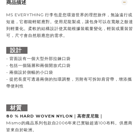
商品描述
MS EVERYTHING 行李包是您環遊世界的理想旅伴，無論遠行或
短途，它都能輕鬆應對。使用尼龍製成，讓包身可以在寬敞之餘達
到輕量化。柔軟的結構設計使其能根據裝載量變化，輕裝或重裝皆
可，尺寸會自然順應您的需求。
設計
- 背面設有一個大型外部拉鍊口袋
- 包括一個隔層和兩個開放式口袋
- 兩個設於側幅的小口袋
- 提把長度可透過兩側的扣環調整，另附有可拆卸肩背帶，增添攜
帶便利性
材質
80 % HARD WOVEN NYLON
｜高密度尼龍
｜
Mismo
的織品系列包款自
2006
年來已實驗超過
100
布料。供應商
皆來自於歐洲。