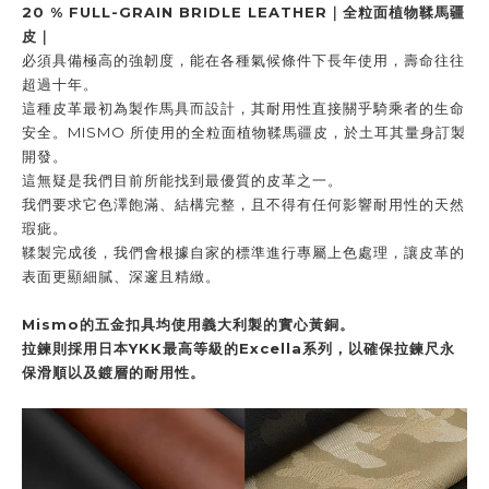
20 % FULL-GRAIN BRIDLE LEATHER｜
全粒面植物鞣馬疆
皮｜
必須具備極高的強韌度，能在各種氣候條件下長年使用，壽命往往
超過十年。
這種皮革最初為製作馬具而設計，其耐用性直接關乎騎乘者的生命
安全。MISMO 所使用的全粒面植物鞣馬疆皮，於土耳其量身訂製
開發。
這無疑是我們目前所能找到最優質的皮革之一。
我們要求它色澤飽滿、結構完整，且不得有任何影響耐用性的天然
瑕疵。
鞣製完成後，我們會根據自家的標準進行專屬上色處理，讓皮革的
表面更顯細膩、深邃且精緻。
Mismo
的五金扣具均使用義大利製的實心黃銅。
拉鍊則採用日本
YKK
最高等級的
Excella
系列，以確保拉鍊尺永
保滑順以及鍍層的耐用性。