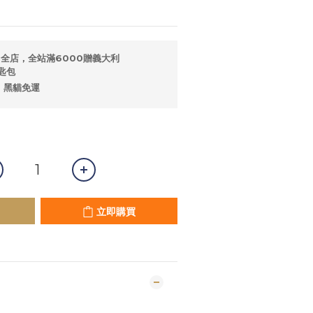
全店，全站滿6000贈義大利
匙包
，黑貓免運
立即購買