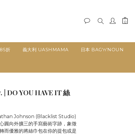
品85折
義大利 UASHMAMA
日本 BAG'n'NOUN
立即購買
y. | DO YOU HAVE IT 絲
Johnson (Blacklist Studio)
心圓向外擴三的手寫藝術字跡，象徵
轉而優雅的將絲巾包在你的提包或是