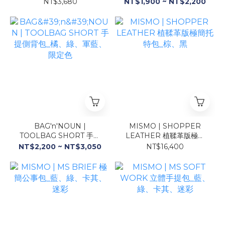
隨身包_黃、藍、卡其
紅、橘、綠、黃、藍、限定
NT$3,680
NT$1,900 ~ NT$2,200
色
BAG'n'NOUN |
MISMO | SHOPPER
TOOLBAG SHORT 手提
LEATHER 植鞣革版極簡
側背包_橘、綠、軍藍、限
托特包_棕、黑
NT$2,200 ~ NT$3,050
NT$16,400
定色