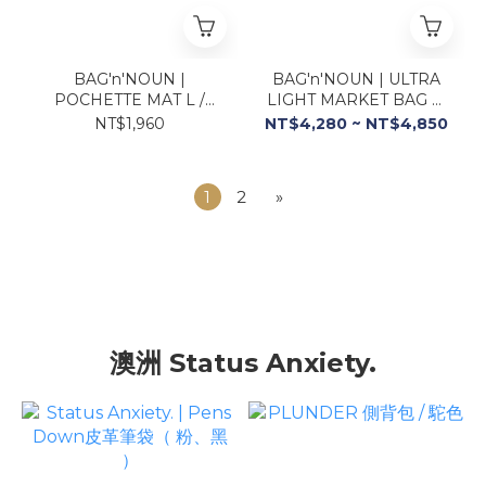
BAG'n'NOUN |
BAG'n'NOUN | ULTRA
POCHETTE MAT L /
LIGHT MARKET BAG 橄
HALF 隨身包_灰、綠、藍
欖綠托特包
NT$1,960
NT$4,280 ~ NT$4,850
1
2
»
澳洲 Status Anxiety.