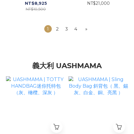
款 ( 藍綠、酒紅 )
NT$8,925
NT$21,000
NT$10,500
1
2
3
4
»
義大利 UASHMAMA