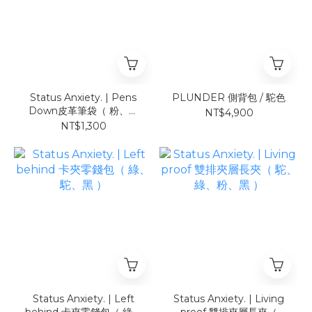
Status Anxiety. | Pens
PLUNDER 側背包 / 駝色
Down皮革筆袋（ 粉、黑
NT$4,900
）
NT$1,300
Status Anxiety. | Left
Status Anxiety. | Living