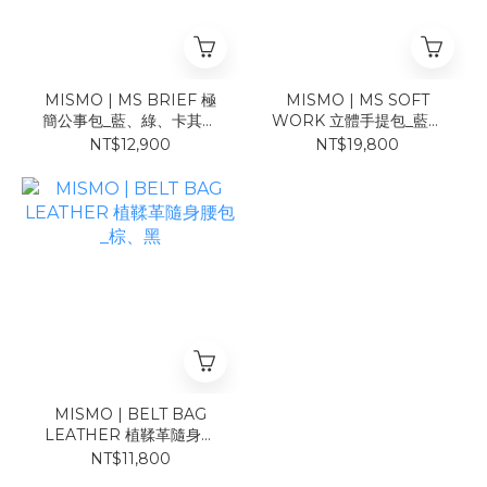
MISMO | MS BRIEF 極
MISMO | MS SOFT
簡公事包_藍、綠、卡其、
WORK 立體手提包_藍、
迷彩
綠、卡其、迷彩
NT$12,900
NT$19,800
MISMO | BELT BAG
LEATHER 植鞣革隨身腰
包_棕、黑
NT$11,800