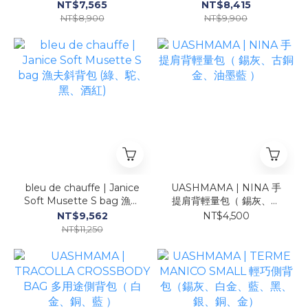
綠色、菸草色)
NT$7,565
NT$8,415
NT$8,900
NT$9,900
bleu de chauffe | Janice
UASHMAMA | NINA 手
Soft Musette S bag 漁夫
提肩背輕量包（ 錫灰、古
斜背包 (綠、駝、黑、酒紅)
銅金、油墨藍 ）
NT$9,562
NT$4,500
NT$11,250