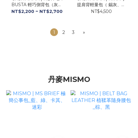
BUSTA 輕巧側背包（灰、
提肩背輕量包（ 錫灰、古
紅、駝、咖、橘、黑）
銅金、油墨藍 ）
NT$2,200 ~ NT$2,700
NT$4,500
1
2
3
»
丹麥MISMO