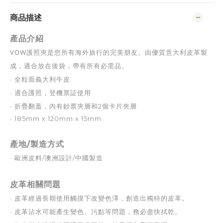
商品描述
產品介紹
VOW護照夾是您所有海外旅行的完美朋友。由優質意大利皮革製
成，適合放在後袋，帶有所有必需品。
∙ 
全粒面義大利牛皮
∙ 
適合護照，登機票証使用
∙ 
折疊翻蓋，內有鈔票夾層和2個卡片夾層
∙ 
185mm x 120mm x 15mm
產地/製造方式
∙ 
歐洲皮料/澳洲設計/中國製造
皮革相關問題
∙ 
皮革經過長期使用觸摸下改變色澤，創造出獨特的皮革。
∙ 
皮革沾水可能產生變色、污點等問題，務必盡快拭乾。