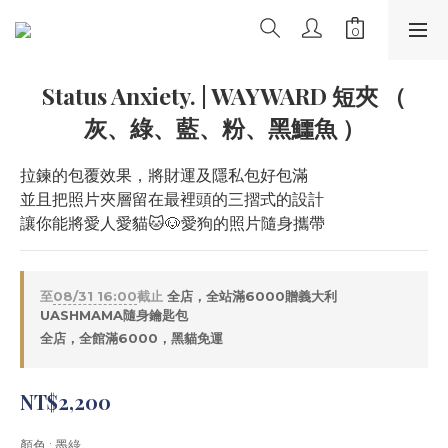
Status Anxiety. | WAYWARD 短夾 （
灰、綠、藍、粉、黑鱷魚 ）
拉鍊的包覆效果，將財運及隱私包好包滿
並且把照片夾層留在最裡頭的三摺式的設計
讓你能將愛人愛貓🐱🐶愛狗的照片隨身攜帶
至
08/31 16:00
截止
全店，全站滿6000贈義大利
UASHMAMA隨身鑰匙包
全店，全館滿6000，黑貓免運
NT$2,200
顏色
: 墨綠