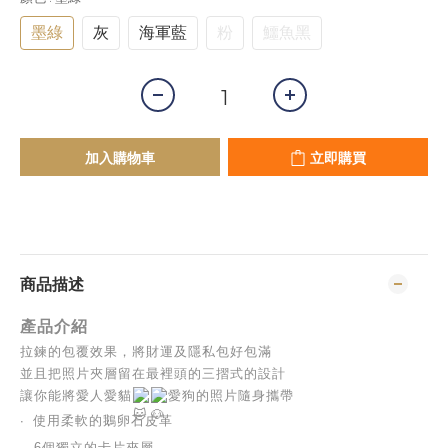
墨綠
灰
海軍藍
粉
鱷魚黑
加入購物車
立即購買
商品描述
產品介紹
拉鍊的包覆效果，將財運及隱私包好包滿
並且把照片夾層留在最裡頭的三摺式的設計
讓你能將愛人愛貓
愛狗的照片隨身攜帶
∙  
使用柔軟的鵝卵石皮革
∙ 
6個獨立的卡片夾層