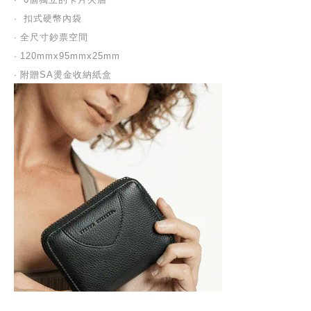
∙ 
扣式硬幣內袋
∙ 
全尺寸鈔票空間
∙ 
120mmx95mmx25mm
∙ 
附贈SA燙金收納紙盒