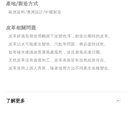
產地/製造方式
∙ 
歐洲皮料/澳洲設計/中國製造
皮革相關問題
∙ 
皮革經過長期使用觸摸下改變色澤，創造出獨特的皮革。
∙ 
皮革沾水可能產生變色、污點等問題，務必盡快拭乾。
∙ 
如有碰水建議放置通風處風乾，並且避免高溫日曬。
∙ 
天然皮革沒有過度加工，皮革表面皆有自然紋路存在。
∙ 
皮革使用上因人而異，隨著使用方法不同產生各種變化。
了解更多