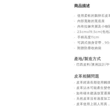
商品描述
∙ 使用柔軟的鵝卵石皮
∙ 內部寬敞的寬底座
∙ 內有拉鍊夾層及小物
∙ 23cmx19,5cm(
∙ 手柄高度11cm
∙ 可調式側身背帶，95-1
∙ 附贈防塵收納袋
產地/製造方式
∙ 巴西
皮料/澳洲設計/
皮革相關問題
∙ 
皮革經過長期使用觸
∙ 
皮革沾水可能產生變
∙ 
如有碰水建議放置通
∙ 
天然皮革沒有過度加
∙ 
皮革使用上因人而異