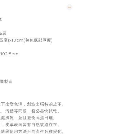
革
隔層
包包高度)x10cm(包包底部厚度)
02.5cm
中國製造
摸下改變色澤，創造出獨特的皮革。
色、污點等問題，務必盡快拭乾。
風處風乾，並且避免高溫日曬。
工，皮革表面皆有自然紋路存在。
，隨著使用方法不同產生各種變化。