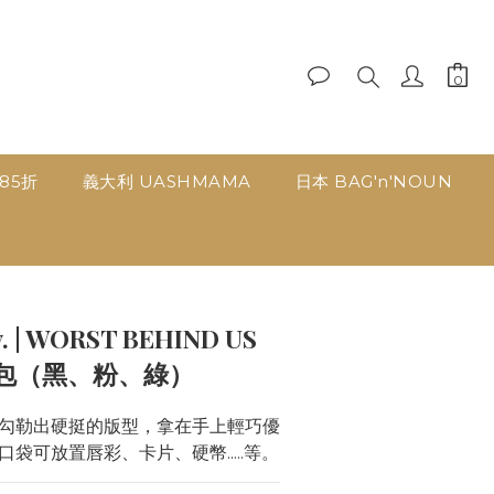
品85折
義大利 UASHMAMA
日本 BAG'n'NOUN
立即購買
ty. | WORST BEHIND US
包（黑、粉、綠）
勾勒出硬挺的版型，拿在手上輕巧優
袋可放置唇彩、卡片、硬幣.....等。