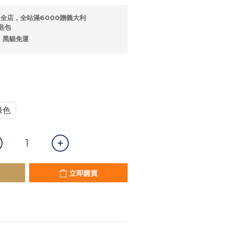
全店，全站滿6000贈義大利
匙包
，黑貓免運
綠色
立即購買