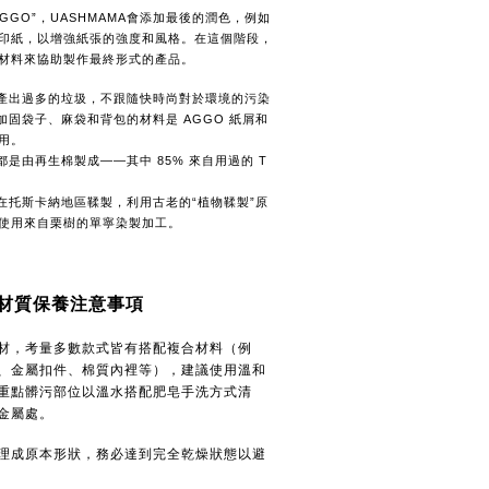
GGO”，UASHMAMA會添加最後的潤色，例如
印紙，以增強紙張的強度和風格。在這個階段，
材料來協助製作最終形式的產品。
不產出過多的垃圾，不跟隨快時尚對於環境的污染
來加固袋子、麻袋和背包的材料是 AGGO 紙屑和
用。
都是由再生棉製成——其中 85% 來自用過的 T 
均在托斯卡納地區鞣製，利用古老的“植物鞣製”原
使用來自栗樹的單寧染製加工。
洗材質保養注意事項
材，考量多數款式皆有搭配複合材料（例
、金屬扣件、棉質內裡等），建議使用溫和
重點髒污部位以溫水搭配肥皂手洗方式清
金屬處。
理成原本形狀，務必達到完全乾燥狀態以避