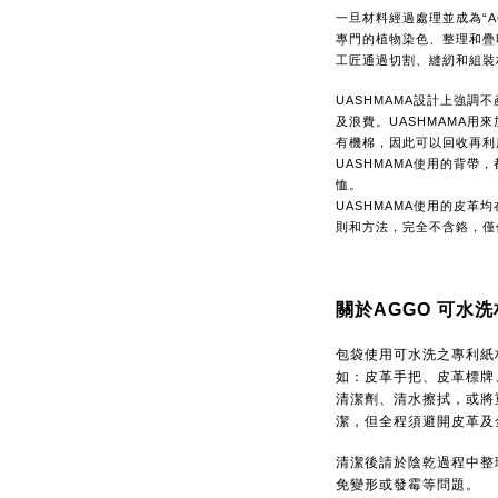
一旦材料經過處理並成為“A
專門的植物染色、整理和疊
工匠通過切割、縫紉和組裝
UASHMAMA設計上強調
及浪費。UASHMAMA用
有機棉，因此可以回收再利
UASHMAMA使用的背帶，
恤。
UASHMAMA使用的皮革
則和方法，完全不含鉻，僅
關於AGGO 可水
包袋使用可水洗之專利紙
如：皮革手把、皮革標牌
清潔劑、清水擦拭，或將
潔，但全程須避開皮革及
清潔後請於陰乾過程中整
免變形或發霉等問題。