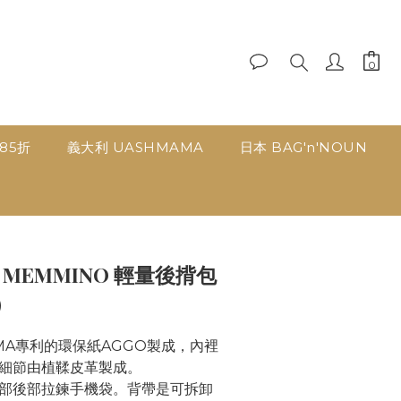
品85折
義大利 UASHMAMA
日本 BAG'n'NOUN
立即購買
| MEMMINO 輕量後揹包
）
MA專利的環保紙AGGO製成，內裡
細節由植鞣皮革製成。
部後部拉鍊手機袋。背帶是可拆卸