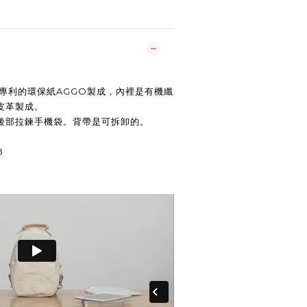
A專利的環保紙AGGO製成，內裡是有機纖
皮革製成。
後部拉鍊手機袋。背帶是可拆卸的。
33