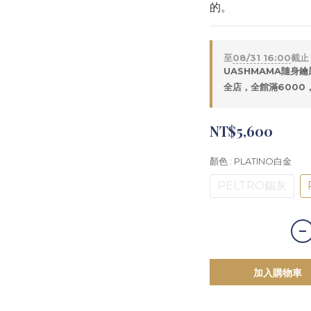
的。
至
08/31 16:00
截止
UASHMAMA隨身鑰
全店，全館滿6000
NT$5,600
顏色
: PLATINO白金
PELTRO錫灰
加入購物車