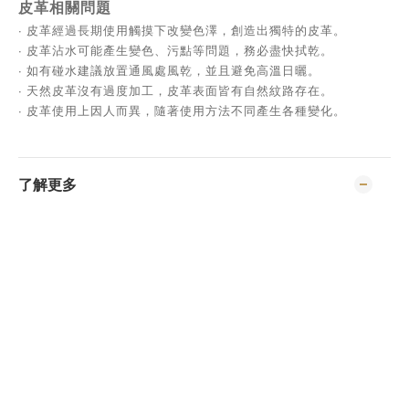
皮革相關問題
∙ 
皮革經過長期使用觸摸下改變色澤，創造出獨特的皮革。
∙ 
皮革沾水可能產生變色、污點等問題，務必盡快拭乾。
∙ 
如有碰水建議放置通風處風乾，並且避免高溫日曬。
∙ 
天然皮革沒有過度加工，皮革表面皆有自然紋路存在。
∙ 
皮革使用上因人而異，隨著使用方法不同產生各種變化。
了解更多