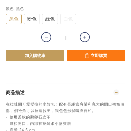
顏色
: 黑色
黑色
粉色
綠色
白色
加入購物車
立即購買
商品描述
在拉扯間可愛變換的水餃包！配有長繩索肩帶和寬大的開口褶皺頂
部，側邊角可以拉進拉出，讓包包形狀轉換自如。
∙ 使用柔軟的鵝卵石皮革
∙ 磁扣開口，內部有拉鏈跟小物夾層
∙
肩帶 24.5
cm