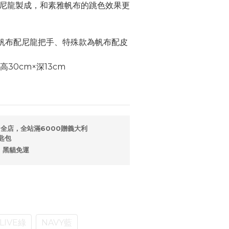
尼龍製成，和素雅帆布的跳色效果更
款為帆布配尼龍把手、特殊款為帆布配皮
×高30cm×深13cm
全店，全站滿6000贈義大利
匙包
，黑貓免運
LIVE綠
NAVY藍