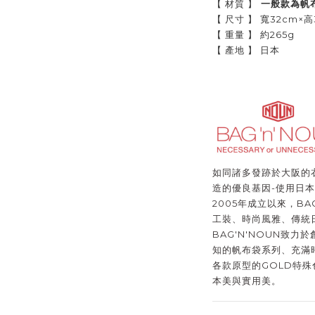
【 材質 】
一般款為帆
【 尺寸 】 寬32cm×高
【 重量 】 約265g
【 產地 】 日本
如同諸多發跡於大阪的衣
造的優良基因-使用日
2005年成立以來，BA
工裝、時尚風雅、傳統
BAG'N'NOUN致
知的帆布袋系列、充滿
各款原型的GOLD特
本美與實用美。