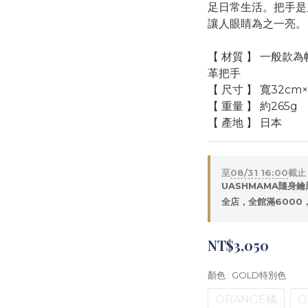
足日常生活。把手是
讓人眼睛為之一亮。
【 材質 】 一般
革把手
【 尺寸 】 寬32cm
【 重量 】 約265g
【 產地 】 日本
至
08/31 16:00
截止
UASHMAMA隨身鑰
全店，全館滿6000
NT$3,050
顏色
: GOLD特別色
ORANGE橘
O