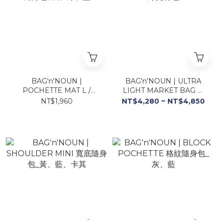
BAG'n'NOUN |
BAG'n'NOUN | ULTRA
POCHETTE MAT L /
LIGHT MARKET BAG 橄
HALF 隨身包_灰、綠、藍
欖綠托特包
NT$1,960
NT$4,280 ~ NT$4,850