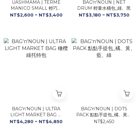
UASHMAMA | TERME
BAG'n'NOUN | NET
MANICO SMALL 輕巧側
DRUM 輕量水桶包_綠、黑
背包（錫灰、白金、藍、
NT$2,600 ~ NT$3,400
NT$3,180 ~ NT$3,750
黑、銀、銅、金）
BAG'n'NOUN | ULTRA
BAG'n'NOUN | DOTS
LIGHT MARKET BAG 橄
PACK 點點手提包_橘、黃、
欖綠托特包
藍、綠
NT$4,280 ~ NT$4,850
NT$2,450